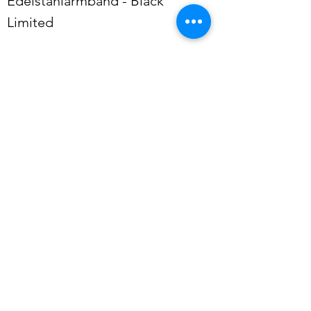
Edelstahlarmband - Black
Limited
weitere Modelle
Die seltensten Metalle der Welt entdecken >