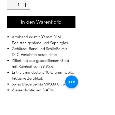
In den Warenkorb
Armbanduhr mit 39 mm 316L
Edelstahlgehäuse und Saphirglas
Gehäuse, Band und Schließe mit
DLC-Verfahren beschichtet
Zifferblatt aus geschliffenem Gold
mit Reinheit von 99,95%
Enthält mindestens 10 Gramm Gold.
Inklusive Zertifikat.
Swiss Made Sellita SW300 Uhrwerk
Wasserdichtigkeit 5 ATM
Einzigartige Produktnummer sichtbar
auf Rotor eingraviert
Endmontage & Prüfung von
Lieferzeit
qualifizierten Uhrmachern in